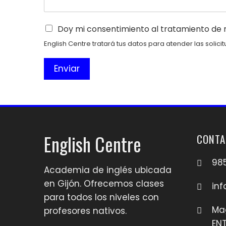
Doy mi consentimiento al tratamiento de 
English Centre tratará tus datos para atender las soli
Enviar
English Centre
CONTA
98
Academia de inglés ubicada
en Gijón. Ofrecemos clases
inf
para todos los niveles con
Mag
profesores nativos.
ENT