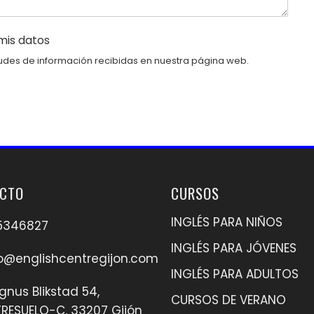
mis datos
citudes de información recibidas en nuestra página web.
CTO
CURSOS
INGLÉS PARA NIÑOS
5346827
INGLÉS PARA JÓVENES
o@englishcentregijon.com
INGLÉS PARA ADULTOS
nus Blikstad 54,
CURSOS DE VERANO
RESUELO-C, 33207 Gijón